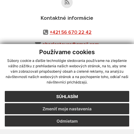
Kontaktné informácie
+421 56 670 22 42
obeclastovce@gmail.com
Používame cookies
Súbory cookie a ďalšie technológie sledovania používame na zlepšenie
vášho zážitku z prehliadania našich webových stránok, na to, aby sme
využite možnosť získavania aktuálnych informácií s využitím RSS
,
vám zobrazovali prispôsobený obsah a cielené reklamy, na analýzu
CMS systém (redakčný) systém ECHELON 2,
Mapa stránok
,
web portál
,
návštevnosti našich webových stránok a na pochopenie toho, odkiaľ naši
návštevníci prichádzajú.
webhosting
,
webex.digital, s.r.o.
,
domény
,
registrácia domény
,
spoločnosť webex.digital, s.r.o.
,
technický prevádzkovateľ
SÚHLASÍM
Posledná aktualizácia:
08.07.2026
Zmeniť moje nastavenia
Vytlačiť stránku
|
Vyhlásenie o prístupnosti
Autorské práva
|
Cookies
Odmietam