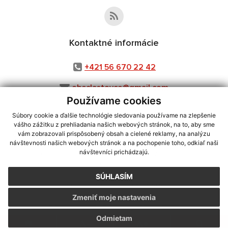
Kontaktné informácie
+421 56 670 22 42
obeclastovce@gmail.com
Používame cookies
Súbory cookie a ďalšie technológie sledovania používame na zlepšenie
vášho zážitku z prehliadania našich webových stránok, na to, aby sme
využite možnosť získavania aktuálnych informácií s využitím RSS
,
vám zobrazovali prispôsobený obsah a cielené reklamy, na analýzu
CMS systém (redakčný) systém ECHELON 2,
Mapa stránok
,
web portál
,
návštevnosti našich webových stránok a na pochopenie toho, odkiaľ naši
návštevníci prichádzajú.
webhosting
,
webex.digital, s.r.o.
,
domény
,
registrácia domény
,
spoločnosť webex.digital, s.r.o.
,
technický prevádzkovateľ
SÚHLASÍM
Posledná aktualizácia:
08.07.2026
Zmeniť moje nastavenia
Vytlačiť stránku
|
Vyhlásenie o prístupnosti
Autorské práva
|
Cookies
Odmietam