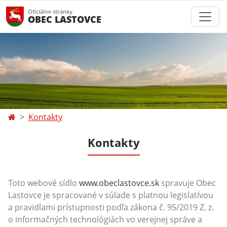
Oficiálne stránky
OBEC LASTOVCE
Kontakty
Kontakty
Toto webové sídlo
www.obeclastovce.sk
spravuje Obec
Lastovce je spracované v súlade s platnou legislatívou
a pravidlami prístupnosti podľa zákona č. 95/2019 Z. z.
o informačných technológiách vo verejnej správe a