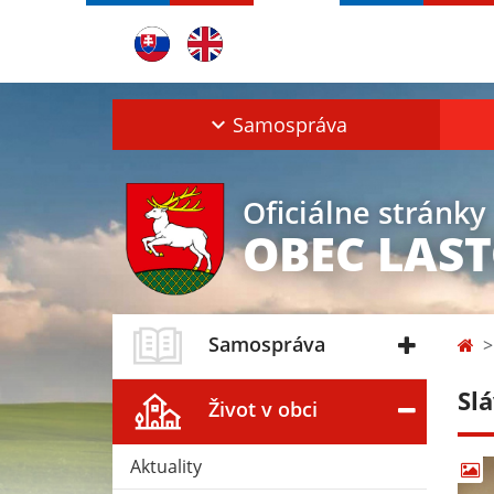
Samospráva
Oficiálne stránky
OBEC LAS
Samospráva
Sl
Život v obci
Aktuality