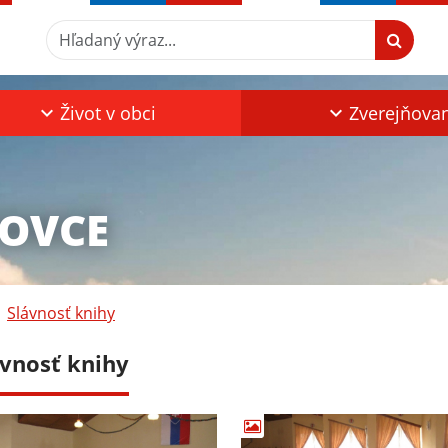
Hľadaný výraz...
Život v obci
Zverejňova
TOVCE
Slávnosť knihy
ávnosť knihy