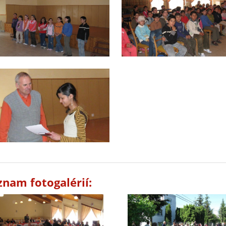
znam fotogalérií: