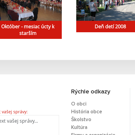
Október - mesiac úcty k
Deň detí 2008
starším
Rýchle odkazy
O obci
t vašej správy:
História obce
Školstvo
Kultúra